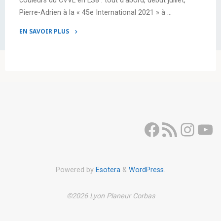
couleurs du CVVL en LS8 : tout d’abord, début juillet,
Pierre-Adrien à la « 45e International 2021 » à …
EN SAVOIR PLUS
"Nos
compétiteurs
défendent
les
couleurs
du
CVVL"
Facebook
Flux RSS
Inst
Yo
Powered by
Esotera
&
WordPress
.
©2026 Lyon Planeur Corbas