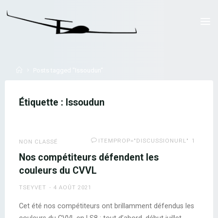
Skip
to
LYON
content
PLANEUR
CORBAS
Home
Posts tagged "Issoudun"
Étiquette :
Issoudun
ITEMPROP="DISCUSSIONURL"
1
NON CLASSÉ
Nos compétiteurs défendent les
couleurs du CVVL
TSEYVET
4 AOÛT 2021
Cet été nos compétiteurs ont brillamment défendus les