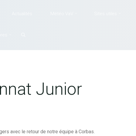
Actualités
Météo VaV
Sites utiles
Search
res
r
nnat Junior
gers avec le retour de notre équipe à Corbas.