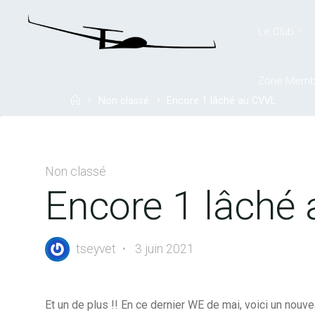
Skip
to
Le Club
LYON
content
PLANEUR
CORBAS
Zone Memb
Home
Non classé
Encore 1 lâché au CVVL
Non classé
Encore 1 lâché
tseyvet
3 juin 2021
Et un de plus !! En ce dernier WE de mai, voici un nouve