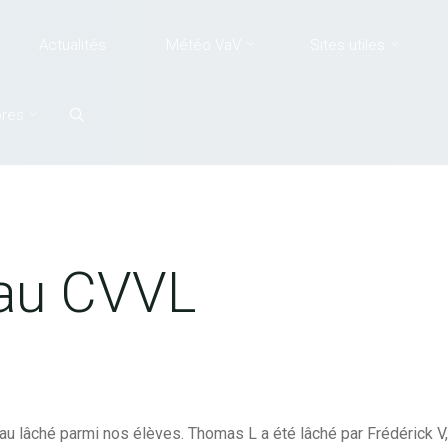
Actualités
Météo VaV
Sites utiles
Search
res
 au CVVL
au lâché parmi nos élèves. Thomas L a été lâché par Frédérick V, 