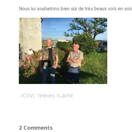
Nous lui souhaitons bien sûr de très beaux vols en solo
#
CVVL
#
élèves
#
Laché
2 Comments