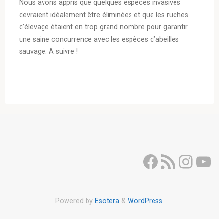
Nous avons appris que quelques espèces invasives
devraient idéalement être éliminées et que les ruches
d’élevage étaient en trop grand nombre pour garantir
une saine concurrence avec les espèces d’abeilles
sauvage. A suivre !
Facebook
Flux RSS
Inst
Yo
Powered by
Esotera
&
WordPress
.