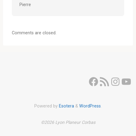
Pierre
Comments are closed.
Facebook
Flux RSS
Inst
Yo
Powered by
Esotera
&
WordPress
.
©2026 Lyon Planeur Corbas