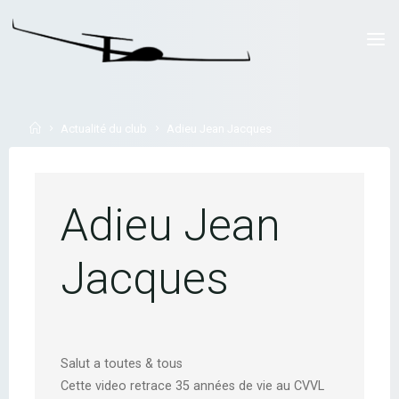
Skip
to
LYON
content
PLANEUR
CORBAS
Home
Actualité du club
Adieu Jean Jacques
Adieu Jean
Jacques
Salut a toutes & tous
Cette video retrace 35 années de vie au CVVL