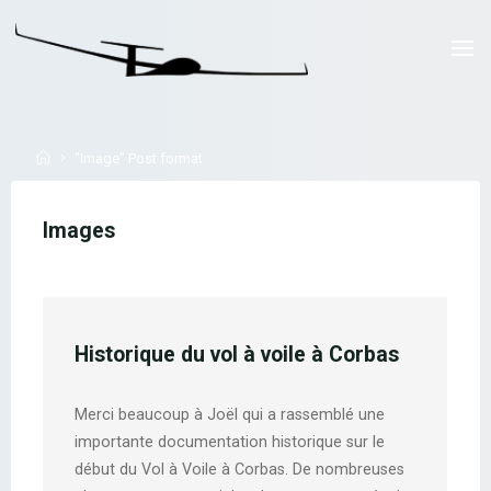
Skip
to
LYON
content
PLANEUR
CORBAS
Home
"Image" Post format
Images
Historique du vol à voile à Corbas
Merci beaucoup à Joël qui a rassemblé une
importante documentation historique sur le
début du Vol à Voile à Corbas. De nombreuses