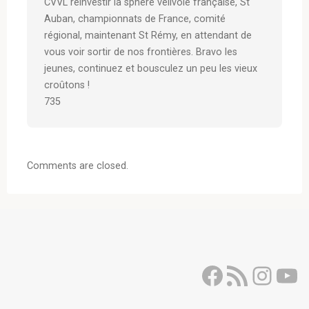
CVVL réinvestir la sphère vélivole française, St
Auban, championnats de France, comité
régional, maintenant St Rémy, en attendant de
vous voir sortir de nos frontières. Bravo les
jeunes, continuez et bousculez un peu les vieux
croûtons !
735
Comments are closed.
Facebook
Flux RSS
Inst
Yo