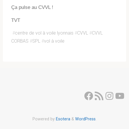
Ça pulse au CVVL !
TVT
#
centre de vol à voile lyonnais
#
CVVL
#
CVVL
CORBAS
#
SPL
#
vol à voile
Facebook
Flux RSS
Inst
Yo
Powered by
Esotera
&
WordPress
.