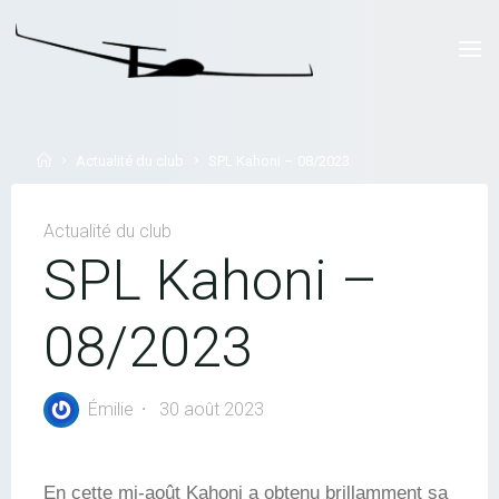
Skip
to
LYON
content
PLANEUR
CORBAS
Home
Actualité du club
SPL Kahoni – 08/2023
Actualité du club
SPL Kahoni –
08/2023
Émilie
30 août 2023
En cette mi-août Kahoni a obtenu brillamment sa