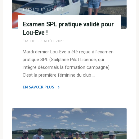
BREVETS ET LÂCHERS
Examen SPL pratique validé pour
Lou-Eve !
ÉMILIE
3 AOÛT 2023
Mardi dernier Lou-Eve a été reçue à l’examen
pratique SPL (Sailplane Pilot Licence, qui
intègre désormais la formation campagne).
C’est la première féminine du club …
EN SAVOIR PLUS
"Examen
SPL
pratique
validé
pour
Lou-
Eve