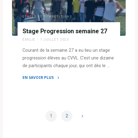
!"
STAGES ET COMPÉTITIONS
Stage Progression semaine 27
ÉMILIE
7 JUILLET 2023
Courant de la semaine 27 a eu lieu un stage
progression élèves au CVVL. C’est une dizaine
de participants chaque jour, qui ont dès le …
EN SAVOIR PLUS
"Stage
Progression
semaine
27"
1
2
Pagination