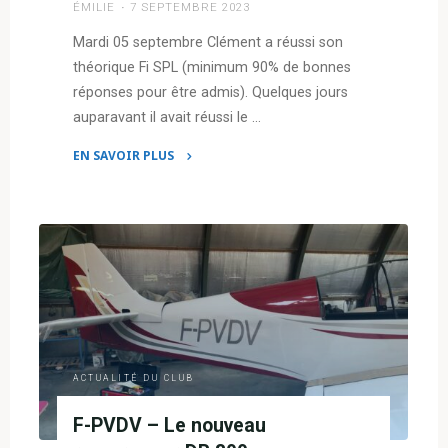
ÉMILIE
7 SEPTEMBRE 2023
Mardi 05 septembre Clément a réussi son
théorique Fi SPL (minimum 90% de bonnes
réponses pour être admis). Quelques jours
auparavant il avait réussi le …
EN SAVOIR PLUS
"Théorique
FI
SPL
–
Clément"
ACTUALITÉ DU CLUB
F-PVDV – Le nouveau