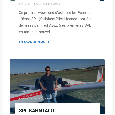
ÉMILIE
3 OCTOBRE 2023
Ce premier week-end d’octobre les 9ème et
10ème SPL (Sailplane Pilot Licence) ont été
délivrées par Fred ABEL (ses premières SPL
en tant que nouvel …
EN SAVOIR PLUS
"Dix
de
Der
!
Pas
sûr…"
BREVETS ET LÂCHERS
SPL KAHNTALO