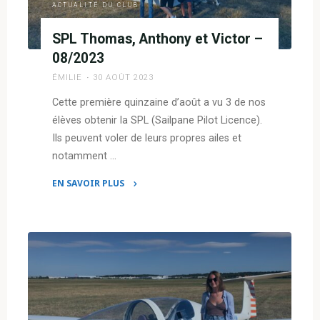
ACTUALITÉ DU CLUB
SPL Thomas, Anthony et Victor –
08/2023
ÉMILIE
30 AOÛT 2023
Cette première quinzaine d’août a vu 3 de nos
élèves obtenir la SPL (Sailpane Pilot Licence).
Ils peuvent voler de leurs propres ailes et
notamment …
EN SAVOIR PLUS
"SPL
Thomas,
Anthony
et
Victor
–
08/2023"