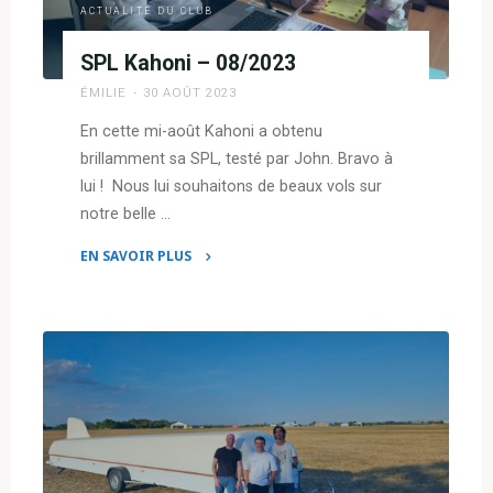
ACTUALITÉ DU CLUB
SPL Kahoni – 08/2023
ÉMILIE
30 AOÛT 2023
En cette mi-août Kahoni a obtenu
brillamment sa SPL, testé par John. Bravo à
lui ! Nous lui souhaitons de beaux vols sur
notre belle …
EN SAVOIR PLUS
"SPL
Kahoni
–
08/2023"