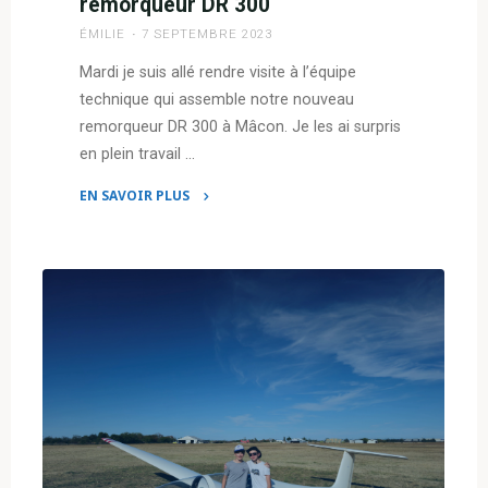
remorqueur DR 300
ÉMILIE
7 SEPTEMBRE 2023
Mardi je suis allé rendre visite à l’équipe
technique qui assemble notre nouveau
remorqueur DR 300 à Mâcon. Je les ai surpris
en plein travail …
EN SAVOIR PLUS
"F-
PVDV
–
Le
nouveau
remorqueur
DR
300"