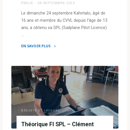
ÉMILIE
28 SEPTEMBRE 2023
Le dimanche 24 septembre Kahntalo, âgé de
16 ans et membre du CVVL depuis l’âge de 13
ans, a obtenu sa SPL (Sailplane Pilot Licence)
…
EN SAVOIR PLUS
"SPL
KAHNTALO"
BREVETS ET LÂCHERS
Théorique FI SPL – Clément