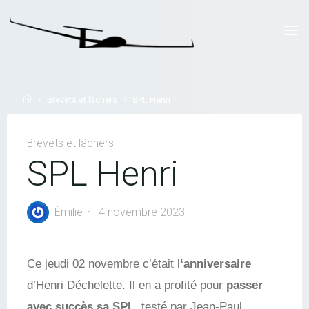
Skip
to
LYON
content
PLANEUR
CORBAS
Home
Brevets et lâchers
SPL Henri
Brevets et lâchers
SPL Henri
Émilie
4 novembre 2023
Ce jeudi 02 novembre c’était l
‘anniversaire
d’Henri Déchelette. Il en a profité pour
passer
avec succès sa SPL
, testé par Jean-Paul.