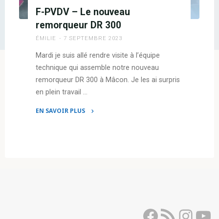
F-PVDV – Le nouveau
remorqueur DR 300
ÉMILIE
7 SEPTEMBRE 2023
Mardi je suis allé rendre visite à l’équipe
technique qui assemble notre nouveau
remorqueur DR 300 à Mâcon. Je les ai surpris
en plein travail …
EN SAVOIR PLUS
"F-
PVDV
–
Le
nouveau
remorqueur
DR
300"
Facebook
Flux RSS
Inst
Yo